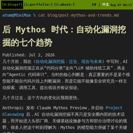
[0:blogs*]
[1:portfolio-]
[2:about-]
EN
中文
|
Aug 07 06:53
atum@MiniMax %
cat blog/post-mythos-avd-trends.md
后 Mythos 时代：自动化漏洞挖
掘的七个趋势
Published: Jul 2, 2026
几个月前，我在《
自动化漏洞挖掘：过去、现在与未来
》中写到，AI
自动化漏洞挖掘正在从“代码分类”走向“LLM 辅助传统工具”，再走
向“Agentic 代码审计”。当时的核心判断是：真正重要的不是某个模
型能不能在代码片段上判断漏洞，而是它能不能像安全研究员一样主
动探索、调用工具、提出假设并验证假设。
几个月过去，这个方向的变化比预期更快。
Anthropic 发布 Claude Mythos Preview，并启动
Project
Glasswing
后，AI 自动化漏洞挖掘不再只是安全圈内部的技术话
题，而开始进入头部厂商、关键基础设施参与方和部分治理讨论的视
野。很多人把这个时刻理解为：Mythos 的模型能力突破了某个关键